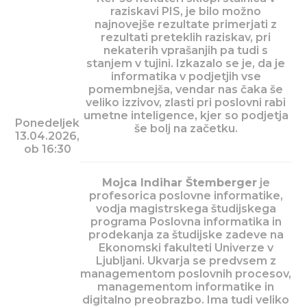
raziskavi PIS, je bilo možno
najnovejše rezultate primerjati z
rezultati preteklih raziskav, pri
nekaterih vprašanjih pa tudi s
stanjem v tujini. Izkazalo se je, da je
informatika v podjetjih vse
pomembnejša, vendar nas čaka še
veliko izzivov, zlasti pri poslovni rabi
umetne inteligence, kjer so podjetja
Ponedeljek
še bolj na začetku.
13.04.2026,
ob 16:30
Mojca Indihar Štemberger
je
profesorica poslovne informatike,
vodja magistrskega študijskega
programa Poslovna informatika in
prodekanja za študijske zadeve na
Ekonomski fakulteti Univerze v
Ljubljani. Ukvarja se predvsem z
managementom poslovnih procesov,
managementom informatike in
digitalno preobrazbo. Ima tudi veliko