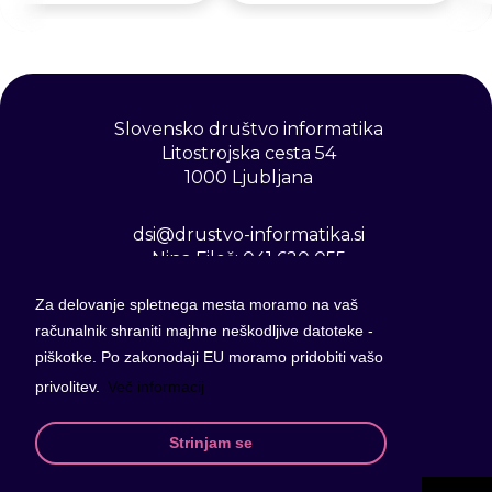
Slovensko društvo informatika
Litostrojska cesta 54
1000 Ljubljana
dsi@drustvo-informatika.si
Nina Fileš: 041 620 055
Za delovanje spletnega mesta moramo na vaš
TRR: SI56 0208 3001 3014 662
računalnik shraniti majhne neškodljive datoteke -
DDV: SI71832912
piškotke. Po zakonodaji EU moramo pridobiti vašo
privolitev.
Več informacij
Ostanite v stiku z nami
Strinjam se